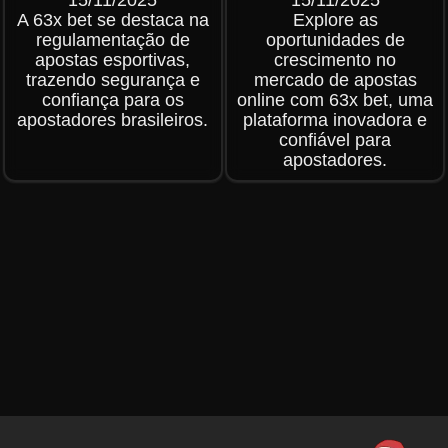
A 63x bet se destaca na
Explore as
regulamentação de
oportunidades de
apostas esportivas,
crescimento no
trazendo segurança e
mercado de apostas
confiança para os
online com 63x bet, uma
apostadores brasileiros.
plataforma inovadora e
confiável para
apostadores.