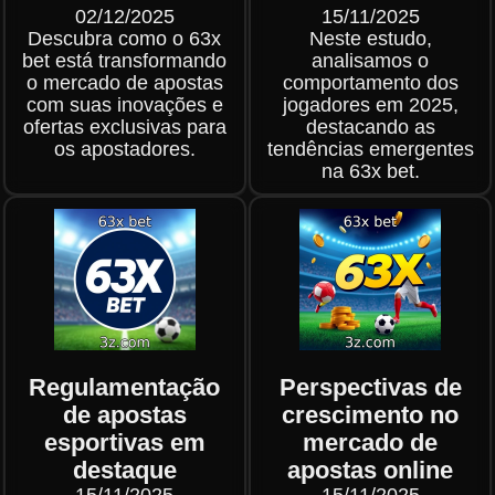
02/12/2025
15/11/2025
Descubra como o 63x
Neste estudo,
bet está transformando
analisamos o
o mercado de apostas
comportamento dos
com suas inovações e
jogadores em 2025,
ofertas exclusivas para
destacando as
os apostadores.
tendências emergentes
na 63x bet.
Regulamentação
Perspectivas de
de apostas
crescimento no
esportivas em
mercado de
destaque
apostas online
15/11/2025
15/11/2025