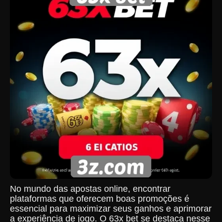
No mundo das apostas online, encontrar
plataformas que oferecem boas promoções é
essencial para maximizar seus ganhos e aprimorar
a experiência de jogo. O 63x bet se destaca nesse