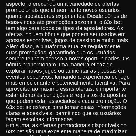
aspecto, oferecendo uma variedade de ofertas
promocionais que atraem tanto novos usuários
quanto apostadores experientes. Desde bônus de
boas-vindas até promoções sazonais, o 63x bet
tem algo para todos os tipos de apostadores. As
ofertas incluem bônus que podem ser usados em
apostas esportivas, jogos de cassino e muito mais.
Além disso, a plataforma atualiza regularmente
suas promoções, garantindo que os usuários
sempre tenham acesso a novas oportunidades. Os
bônus proporcionam uma maneira eficaz de
explorar novos jogos ou aumentar as apostas em
eventos esportivos, tornando a experiência de jogo
mais emocionante e potencialmente lucrativa. Para
aproveitar ao máximo essas ofertas, é importante
estar atento às condições e requisitos de apostas
que podem estar associados a cada promoção. O
63x bet se esforça para tornar essas informações
claras e acessíveis, permitindo que os usuários
façam escolhas informadas.
Em suma, as ofertas promocionais disponíveis no
63x bet são uma excelente maneira de maximizar