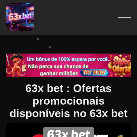
❄
❄
❄
❄
❄
❄
❄
❄
63x bet : Ofertas
promocionais
disponíveis no 63x bet