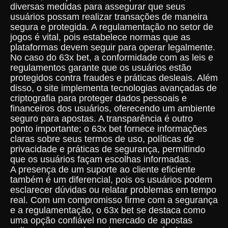
diversas medidas para assegurar que seus
usuários possam realizar transações de maneira
segura e protegida. A regulamentação no setor de
jogos é vital, pois estabelece normas que as
plataformas devem seguir para operar legalmente.
No caso do 63x bet, a conformidade com as leis e
regulamentos garante que os usuários estão
protegidos contra fraudes e práticas desleais. Além
disso, o site implementa tecnologias avançadas de
criptografia para proteger dados pessoais e
financeiros dos usuários, oferecendo um ambiente
seguro para apostas. A transparência é outro
ponto importante; o 63x bet fornece informações
claras sobre seus termos de uso, políticas de
privacidade e práticas de segurança, permitindo
que os usuários façam escolhas informadas.
A presença de um suporte ao cliente eficiente
também é um diferencial, pois os usuários podem
esclarecer dúvidas ou relatar problemas em tempo
real. Com um compromisso firme com a segurança
e a regulamentação, o 63x bet se destaca como
uma opção confiável no mercado de apostas