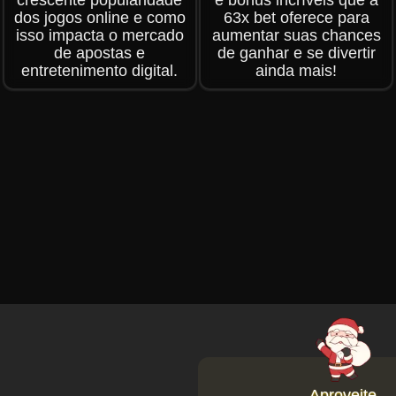
dos jogos online e como
63x bet oferece para
isso impacta o mercado
aumentar suas chances
de apostas e
de ganhar e se divertir
entretenimento digital.
ainda mais!
Aproveite