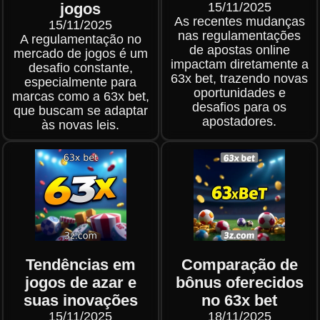
jogos
15/11/2025
As recentes mudanças
15/11/2025
nas regulamentações
A regulamentação no
de apostas online
mercado de jogos é um
impactam diretamente a
desafio constante,
63x bet, trazendo novas
especialmente para
oportunidades e
marcas como a 63x bet,
desafios para os
que buscam se adaptar
apostadores.
às novas leis.
Tendências em
Comparação de
jogos de azar e
bônus oferecidos
suas inovações
no 63x bet
15/11/2025
18/11/2025